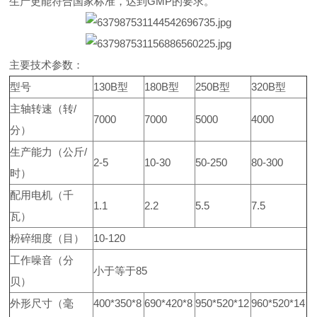
生产更能符合国家标准，达到GMP的要求。
主要技术参数：
型号
130B型
180B型
250B型
320B型
主轴转速（转/
7000
7000
5000
4000
分）
生产能力（公斤/
2-5
10-30
50-250
80-300
时）
配用电机（千
1.1
2.2
5.5
7.5
瓦）
粉碎细度（目）
10-120
工作噪音（分
小于等于85
贝）
外形尺寸（毫
400*350*8
690*420*8
950*520*12
960*520*14