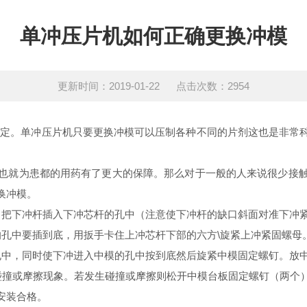
单冲压片机如何正确更换冲模
更新时间：2019-01-22 点击次数：2954
肯定。单冲压片机只要更换冲模可以压制各种不同的片剂这也是非常
。
也就为患都的用药有了更大的保障。那么对于一般的人来说很少接
换冲模。
把下冲杆插入下冲芯杆的孔中（注意使下冲杆的缺口斜面对准下冲紧
中要插到底，用扳手卡住上冲芯杆下部的六方\旋紧上冲紧固螺母
中，同时使下冲进入中模的孔中按到底然后旋紧中模固定螺钉。放中
撞或摩擦现象。若发生碰撞或摩擦则松开中模台板固定螺钉（两个）
安装合格。