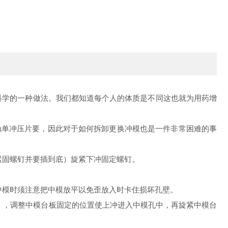
科学的一种做法。我们都知道每个人的体质是不同这也就为用药增
触单冲压片要，因此对于如何拆卸更换冲模也是一件非常困难的事
固螺钉并要插到底）旋紧下冲固定螺钉。
。
模时须注意把中模放平以免歪放入时卡住损坏孔壁。
，调整中模台板固定的位置使上冲进入中模孔中，再旋紧中模台