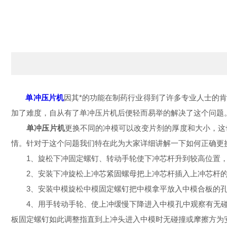
单冲压片机
因其*的功能在制药行业得到了许多专业人士的
加了难度，自从有了单冲压片机后便轻而易举的解决了这个问题
单冲压片机
更换不同的冲模可以改变片剂的厚度和大小，这
情。针对于这个问题我们特在此为大家详细讲解一下如何正确更
1、旋松下冲固定螺钉、转动手轮使下冲芯杆升到较高位置，
2、安装下冲旋松上冲芯紧固螺母把上冲芯杆插入上冲芯杆的孔
3、安装中模旋松中模固定螺钉把中模拿平放入中模合板的孔
4、用手转动手轮、使上冲缓慢下降进入中模孔中观察有无碰
板固定螺钉如此调整指直到上冲头进入中模时无碰撞或摩擦方为