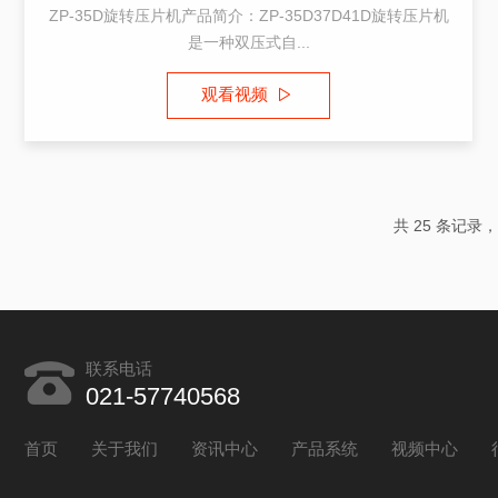
ZP-35D旋转压片机产品简介：ZP-35D37D41D旋转压片机
是一种双压式自...
观看视频
共 25 条记录，
联系电话
021-57740568
首页
关于我们
资讯中心
产品系统
视频中心