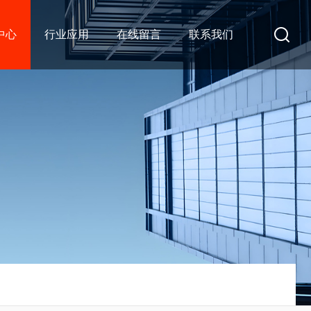
中心
行业应用
在线留言
联系我们