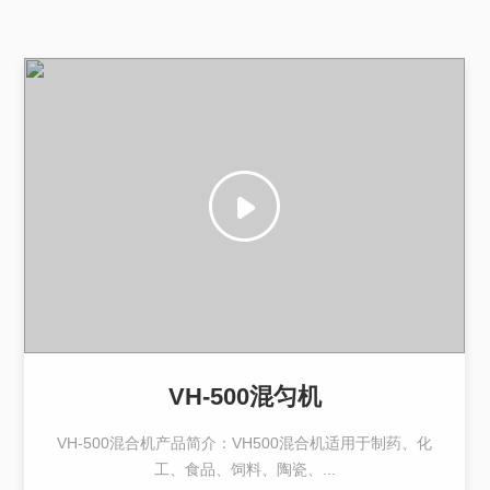
VH-500混匀机
VH-500混合机产品简介：VH500混合机适用于制药、化
工、食品、饲料、陶瓷、...