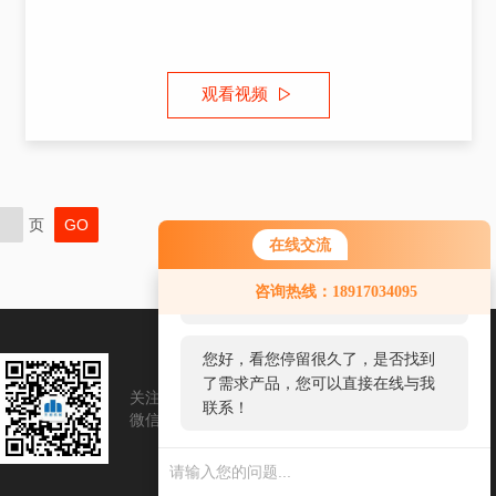
观看视频
页
在线交流
您好！欢迎前来咨询，很高兴为您
咨询热线：18917034095
服务，请问您要咨询什么问题呢？
您好，看您停留很久了，是否找到
了需求产品，您可以直接在线与我
关注我们
扫一扫
联系！
微信账号
手机浏览