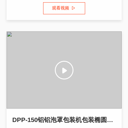
观看视频
DPP-150铝铝泡罩包装机包装椭圆形片