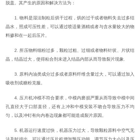
脱盖。其产生的原因和解决方法为：
1. 物料是湿法制粒后烘干过程，烘的过干或者物料失去过多结
晶水，照成可压性差，可以通过喷适量酒精或者与含水量较大的物
料掺和在一起后压片。
2. 所压物料细粉过多，颗粒过粗、过细或者物料针状、片状结
晶，结晶过大，使得粘合剂未进入结晶内部从而导致裂片现象.
3. 原料内油类成分过多或者原料纤维含量过大，可以通过加入
吸收剂或糖粉克服。
4. 压片机冲模不符合要求，中模内磨损严重从而导致中模中间
孔直径大于口部直径，还有上冲和中模安装不吻合导致压力不均
匀，以及冲钉有向内卷边现象都可能造成裂片原因。
5. 机器运行速度过快，机器压力过大，导致颗粒原料中空气无
法及时排出，可以通过压片机增加预压功能，调节压力大小以及压