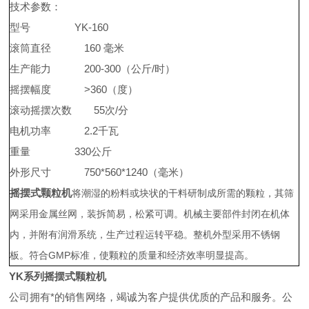
技术参数：
型号 YK-160
滚筒直径 160 毫米
生产能力 200-300（公斤/时）
摇摆幅度 >360（度）
滚动摇摆次数 55次/分
电机功率 2.2千瓦
重量 330公斤
外形尺寸 750*560*1240（毫米）
摇摆式颗粒机
将潮湿的粉料或块状的干料研制成所需的颗粒，其筛
网采用金属丝网，装拆简易，松紧可调。机械主要部件封闭在机体
内，并附有润滑系统，生产过程运转平稳。整机外型采用不锈钢
板。符合GMP标准，使颗粒的质量和经济效率明显提高。
YK系列摇摆式颗粒机
公司拥有*的销售网络，竭诚为客户提供优质的产品和服务。公