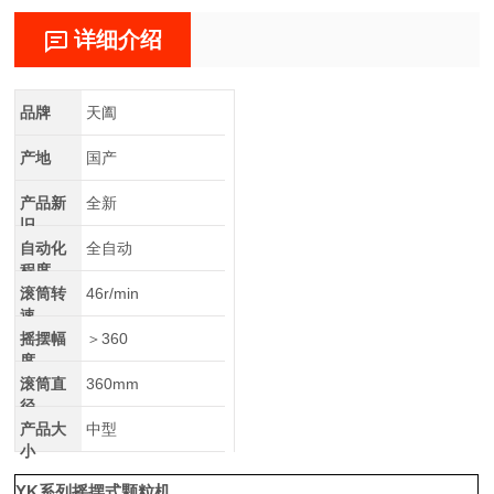
详细介绍
品牌
天阖
产地
国产
产品新
全新
旧
自动化
全自动
程度
滚筒转
46r/min
速
摇摆幅
＞360
度
滚筒直
360mm
径
产品大
中型
小
YK系列摇摆式颗粒机