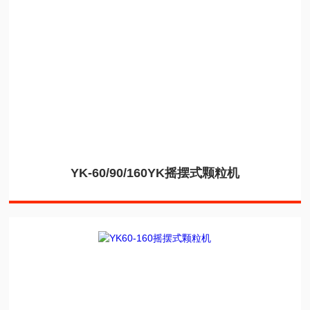
YK-60/90/160YK摇摆式颗粒机