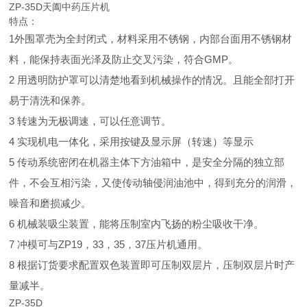
ZP-35D天阖中药压片机
特点：
1
外围罩壳为全封闭式，材料采用不锈钢，内部台面用不锈钢材
GMP
料，能保持表面光泽及防止交叉污染，符合
。
2
用透明防护罩可以清楚地看到机械操作的情况。且能全部打开
易于清洗和保养。
3
转速为无极调速，可以任意调节。
4
实现机电一体化，采用按键及显示屏（转速）等显示
5
传动系统密闭在机器主体下方油箱中，是安全分隔的独立部
件，不会互相污染，又使传动轴侵润油池中，得到充分的润滑，
噪音和磨损减少。
6
机械装吸尘装置，能将压制室内飞扬的粉尘吸收干净。
7
ZP19
33
35
37
冲模可与
，
，
，
压片机通用。
8
根据订货要求配置双色装置即可压制双层片，压制双层片时产
量减半。
ZP-35D