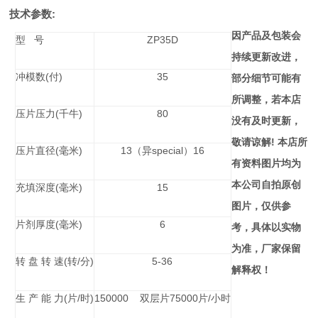
:
技术参数
因产品及包装会
型   号
ZP35D
持续更新改进，
冲模数(付)
35
部分细节可能有
所调整，若本店
压片压力(千牛)
80
没有及时更新，
敬请谅解! 本店所
压片直径(毫米)
13（异special）16
有资料图片均为
本公司自拍原创
充填深度(毫米)
15
图片，仅供参
片剂厚度(毫米)
6
考，具体以实物
为准，厂家保留
转 盘 转 速(转/分)
5-36
解释权！
生 产 能 力(片/时)
150000    双层片75000片/小时