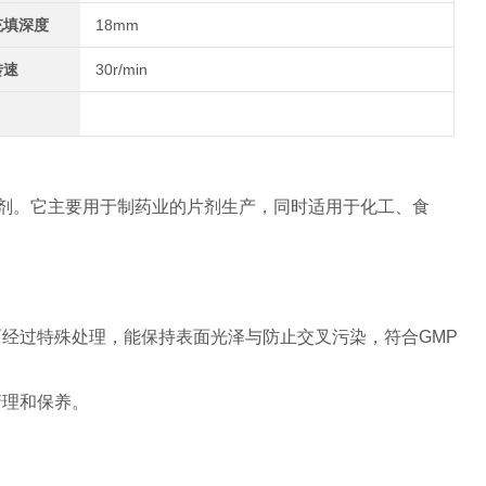
充填深度
18mm
转速
30r/min
剂。
它主要用于制药业的片剂生产，同时适用于化工、食
面经过特殊处理，能保持表面光泽与防止交叉污染，符合
GMP
清理和保养。