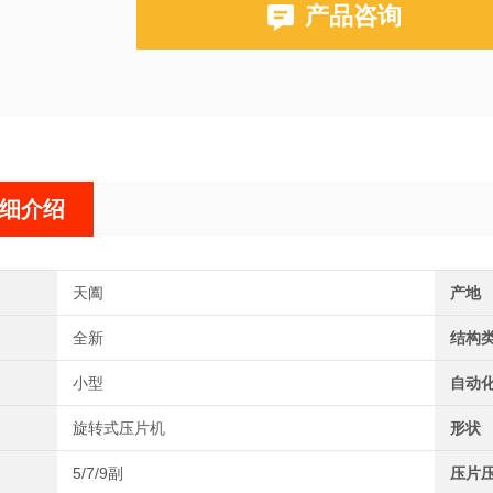
产品咨询
细介绍
天阖
产地
全新
结构
小型
自动
旋转式压片机
形状
5/7/9副
压片