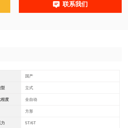
联系我们
国产
类型
立式
化程度
全自动
方形
压力
5T/6T