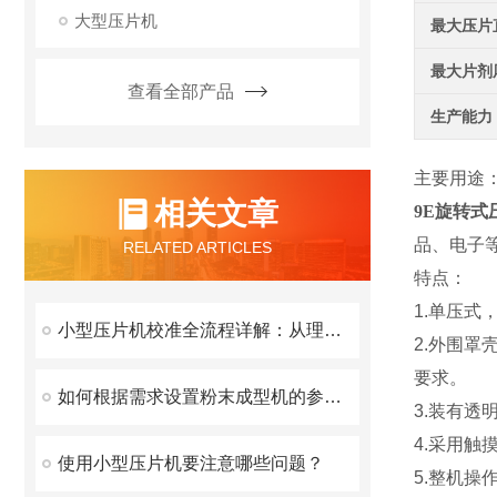
大型压片机
最大压片
最大片剂
查看全部产品
生产能力
主要用途
相关文章
9E旋转式
品、电子
RELATED ARTICLES
特点：
1.
单压式
小型压片机校准全流程详解：从理论到实操
2.
外围罩
要求。
如何根据需求设置粉末成型机的参数？
3.
装有透
4.
采用触
使用小型压片机要注意哪些问题？
5.
整机操