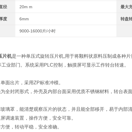
直径
20m m
最大
厚度
6mm
转盘
9000-16000片/小时
：
压片机
是一种单压式旋转压片机
,
用于将颗料状原料压制成各种片
等工业部门。
系统采用
PLC
控制，触摸屏可显示工作转台转速。
，单面出片，采用
ZP
标准冲模。
壳为全封闭形式，外壳及内部台面采用优质不锈钢材料，转台表
明玻璃罩，能清楚观察压片的状态，并且能全部移开，易于内部
摸屏调速装置，操作方便，安全可靠
。
作方便，转动平稳，安全准确。