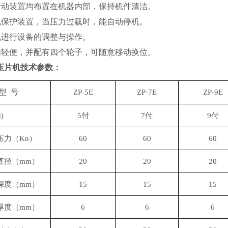
传动装置均布置在机器内部，保持机件清洁。
载保护装置，当压力过载时，能自动停机。
机进行设备的调整与操作。
加轻便，并配有四个轮子，可随意移动换位。
压片机
技术参数：
型
号
ZP-5E
ZP-7E
ZP-9E
t)
5付
7付
9付
压力（
Kn）
60
60
60
直径（
mm）
20
20
20
深度（
mm）
15
15
15
厚度（
mm）
6
6
6