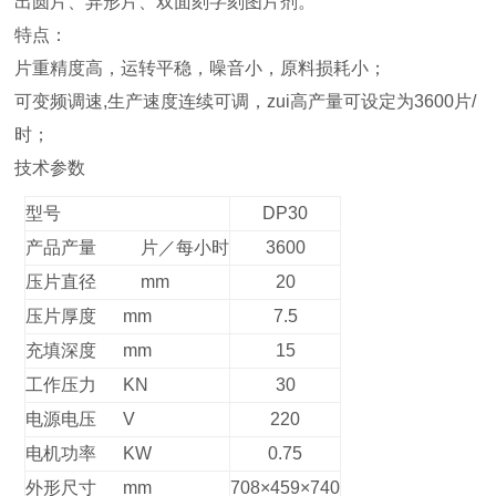
出圆片、异形片、双面刻字刻图片剂。
特点：
片重精度高，运转平稳，噪音小，原料损耗小；
可变频调速,生产速度连续可调，zui高产量可设定为3600片/
时；
技术参数
型号
DP30
产品产量 片／每小时
3600
压片直径 mm
20
压片厚度 mm
7.5
充填深度 mm
15
工作压力 KN
30
电源电压 V
220
电机功率 KW
0.75
外形尺寸 mm
708
×459×740