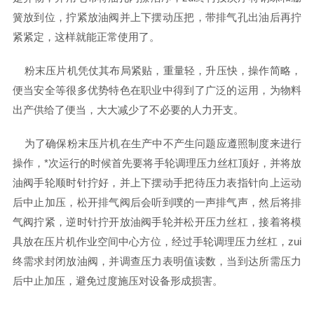
簧放到位，拧紧放油阀并上下摆动压把，带排气孔出油后再拧
紧紧定，这样就能正常使用了。
粉末压片机凭仗其布局紧贴，重量轻，升压快，操作简略，
便当安全等很多优势特色在职业中得到了广泛的运用，为物料
出产供给了便当，大大减少了不必要的人力开支。
为了确保粉末压片机在生产中不产生问题应遵照制度来进行
操作，*次运行的时候首先要将手轮调理压力丝杠顶好，并将放
油阀手轮顺时针拧好，并上下摆动手把待压力表指针向上运动
后中止加压，松开排气阀后会听到噗的一声排气声，然后将排
气阀拧紧，逆时针拧开放油阀手轮并松开压力丝杠，接着将模
具放在压片机作业空间中心方位，经过手轮调理压力丝杠，zui
终需求封闭放油阀，并调查压力表明值读数，当到达所需压力
后中止加压，避免过度施压对设备形成损害。