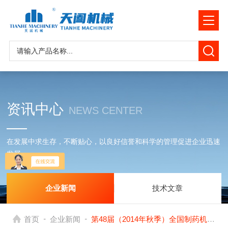
资讯中心
NEWS CENTER
在发展中求生存，不断贴心，以良好信誉和科学的管理促进企业迅速
发展
企业新闻
技术文章
-
-
首页
企业新闻
第48届（2014年秋季）全国制药机械博览会将于重庆召开