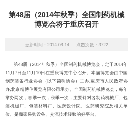
第48届（2014年秋季）全国制药机械
博览会将于重庆召开
更新时间：2014-08-14 点击次数：3722
第48届（2014年秋季）全国制药机械博览会，定于2014年
11月7日至11月10日在重庆博览中心召开。本届博览会由中国
制药装备行业协会（以下简称协会）主办,重庆市人民政府协
办,北京精博信展览有限公司承办。全国制药机械博览会，每年
举办两次，春季一次，秋季一次，主要针对各制药机械厂、包
装机械厂、包装材料厂、医药设计院、医药研究院及相关单
位。是商家采购设备、交流技术经验的好平台。