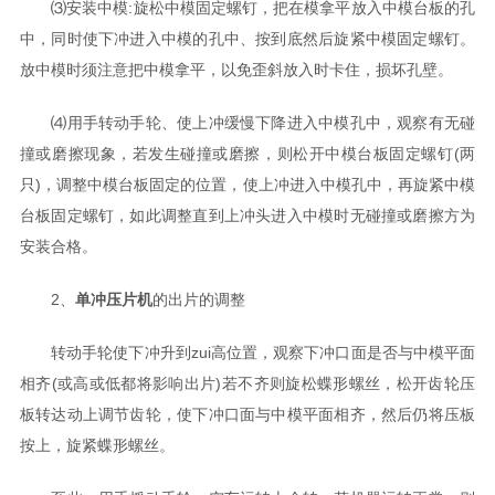
⑶安装中模:旋松中模固定螺钉，把在模拿平放入中模台板的孔
中，同时使下冲进入中模的孔中、按到底然后旋紧中模固定螺钉。
放中模时须注意把中模拿平，以免歪斜放入时卡住，损坏孔壁。
⑷用手转动手轮、使上冲缓慢下降进入中模孔中，观察有无碰
撞或磨擦现象，若发生碰撞或磨擦，则松开中模台板固定螺钉(两
只)，调整中模台板固定的位置，使上冲进入中模孔中，再旋紧中模
台板固定螺钉，如此调整直到上冲头进入中模时无碰撞或磨擦方为
安装合格。
2、
单冲压片机
的出片的调整
转动手轮使下冲升到zui高位置，观察下冲口面是否与中模平面
相齐(或高或低都将影响出片)若不齐则旋松蝶形螺丝，松开齿轮压
板转达动上调节齿轮，使下冲口面与中模平面相齐，然后仍将压板
按上，旋紧蝶形螺丝。