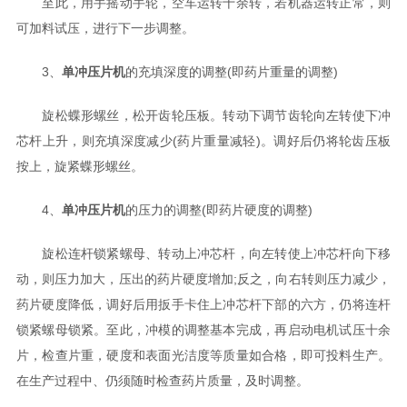
至此，用手摇动手轮，空车运转十余转，若机器运转正常，则
可加料试压，进行下一步调整。
3、
单冲压片机
的充填深度的调整(即药片重量的调整)
旋松蝶形螺丝，松开齿轮压板。转动下调节齿轮向左转使下冲
芯杆上升，则充填深度减少(药片重量减轻)。调好后仍将轮齿压板
按上，旋紧蝶形螺丝。
4、
单冲压片机
的压力的调整(即药片硬度的调整)
旋松连杆锁紧螺母、转动上冲芯杆，向左转使上冲芯杆向下移
动，则压力加大，压出的药片硬度增加;反之，向右转则压力减少，
药片硬度降低，调好后用扳手卡住上冲芯杆下部的六方，仍将连杆
锁紧螺母锁紧。至此，冲模的调整基本完成，再启动电机试压十余
片，检查片重，硬度和表面光洁度等质量如合格，即可投料生产。
在生产过程中、仍须随时检查药片质量，及时调整。