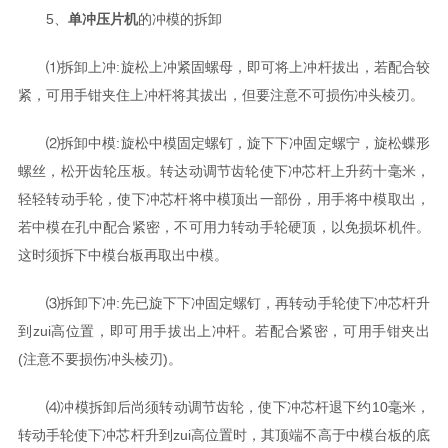
5、
单冲压片机
的冲模的拆卸
⑴拆卸上冲:旋松上冲紧固螺母，即可将上冲杆拔出，若配合较
紧，可用手钳夹住上冲杆将其拔出，但要注意不可损伤冲头棱刃。
⑵拆卸中模:旋松中模固定螺钉，旋下下冲固定螺宁，旋松蝶形
螺丝，松开齿轮压板。转达动调节齿轮使下冲芯杆上升药十毫米，
轻轻转动手轮，使下冲芯杆将中模顶出一部份，用手将中模取出，
若中模在孔中配合紧密，不可用力转动手轮硬顶，以免损坏机件。
这时须拆下中模台板再取出中模。
⑶拆卸下冲:先已旋下下冲固定螺钉，再转动手轮使下冲芯杆升
到zui高位置，即可用手拔出上冲杆。若配合紧密，可用手钳夹出
(注意不要损伤冲头棱刃)。
⑷冲模拆卸后尚须转动调节齿轮，使下冲芯杆退下约10毫米，
转动手轮使下冲芯杆升到zui高位置时，其顶端不高于中模台板的底