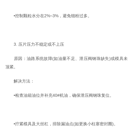
•控制颗粒水分在2%~3%，避免细粉过多。
3. 压片压力不稳定或不上压‌
原因‌：油路系统故障(如油量不足、泄压阀钢珠缺失)或模具未
顶紧‌。
解决方法‌：
•检查油箱油位并补充40#机油，确保泄压阀钢珠复位‌。
•拧紧模具及大丝杠，排除漏油点(如更换小柱塞密封圈)‌。