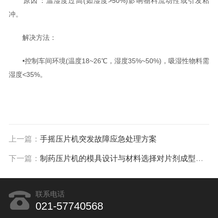
原因‌：温湿度过高(如湿度>50%)影响物料流动性或引发粘
冲‌。
解决方法‌：
•控制车间环境(温度18~26℃，湿度35%~50%)，吸湿性物料需
湿度<35%‌。
上一篇：
手摇压片机突发故障应急处理方案
下一篇：
制药压片机的模具设计与材料选择对片剂成型的效果影响
联系电话
021-57740568