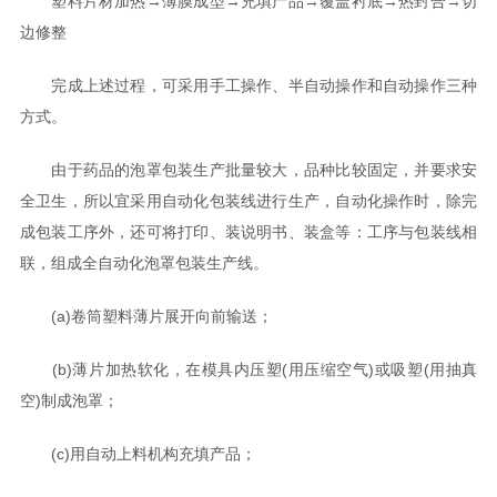
塑料片材加热→薄膜成型→充填产品→覆盖衬底→热封合→切
边修整
完成上述过程，可采用手工操作、半自动操作和自动操作三种
方式。
由于药品的泡罩包装生产批量较大，品种比较固定，并要求安
全卫生，所以宜采用自动化包装线进行生产，自动化操作时，除完
成包装工序外，还可将打印、装说明书、装盒等：工序与包装线相
联，组成全自动化泡罩包装生产线。
(a)卷筒塑料薄片展开向前输送；
(b)薄片加热软化，在模具内压塑(用压缩空气)或吸塑(用抽真
空)制成泡罩；
(c)用自动上料机构充填产品；