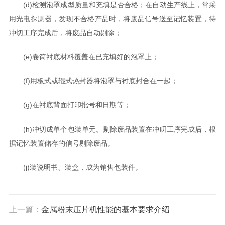
(d)检测泡罩成型质量和充填是否合格；在自动生产线上，常采
用光电探测器，发现不合格产品时，将废品信号送至记忆装置，待
冲切工序完成后，将废品自动剔除；
(e)卷筒衬底材料覆盖在已充填好的泡罩上；
(f)用板式或辊式热封器将泡罩与衬底封合在一起；
(g)在衬底背面打印批号和日期等；
(h)冲切成单个包装单元。剔除废品装置在冲叨工序完成后，根
据记忆装置储存的信号剔除废品。
(j)装说明书、装盒，成为销售包装件。
上一篇：
金属粉末压片机性能的基本要求介绍